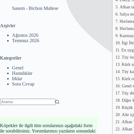
Afkan ta
Sanem
-
Bichon Maltese
Salya mi
Horlamay
Arşivler
Havlama
Ağustos 2026
Kazmaya
Temmuz 2026
İlgi İht
En uyg
Tüy öze
Kategoriler
Kürk u
Genel
Tüy kar
Hastalıklar
Irklar
Kürk r
Soru Cevap
Genel t
Tüy dö
Diğer k
No
Küçük ç
results
Aile iç
Afkan T
Köpekler ile ilgili tüm sorularınızı aşağıdaki form
Afkan 
ile sorabilirsiniz. Yorumlarınızı yazıların sonundaki