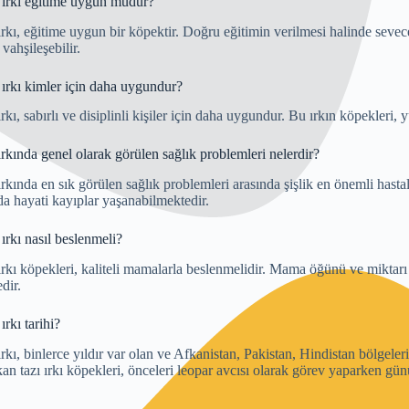
 ırkı eğitime uygun mudur?
ırkı, eğitime uygun bir köpektir. Doğru eğitimin verilmesi halinde seve
ahşileşebilir.
ırkı kimler için daha uygundur?
ırkı, sabırlı ve disiplinli kişiler için daha uygundur. Bu ırkın köpekleri
ırkında genel olarak görülen sağlık problemleri nelerdir?
rkında en sık görülen sağlık problemleri arasında şişlik en önemli hastalı
a hayati kayıplar yaşanabilmektedir.
ırkı nasıl beslenmeli?
ırkı köpekleri, kaliteli mamalarla beslenmelidir. Mama öğünü ve miktarı 
dir.
rkı tarihi?
rkı, binlerce yıldır var olan ve Afkanistan, Pakistan, Hindistan bölgelerin
kan tazı ırkı köpekleri, önceleri leopar avcısı olarak görev yaparken gün