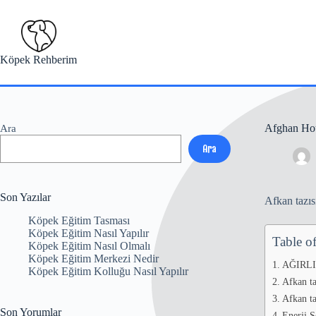
Skip
to
content
Köpek Rehberim
Afghan Ho
Ara
Ara
Son Yazılar
Afkan tazısı
Köpek Eğitim Tasması
Köpek Eğitim Nasıl Yapılır
Table o
Köpek Eğitim Nasıl Olmalı
Köpek Eğitim Merkezi Nedir
AĞIRL
Köpek Eğitim Kolluğu Nasıl Yapılır
Afkan ta
Afkan ta
Son Yorumlar
Enerji S