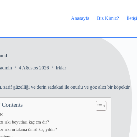
Anasayfa
Biz Kimiz?
İleti
und
admin
4 Ağustos 2026
Irklar
, zarif güzelliği ve derin sadakati ile onurlu ve göz alıcı bir köpektir.
f Contents
IK
zı ırkı boyutları kaç cm dir?
zı ırkı ortalama ömrü kaç yıldır?
eviyesi: