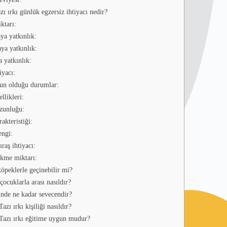
zı ırkı günlük egzersiz ihtiyacı nedir?
ktarı:
a yatkınlık:
ya yatkınlık:
 yatkınlık:
iyacı:
un olduğu durumlar:
llikleri:
zunluğu:
akteristiği:
engi:
ıraş ihtiyacı:
kme miktarı:
öpeklerle geçinebilir mi?
ocuklarla arası nasıldır?
inde ne kadar sevecendir?
azı ırkı kişiliği nasıldır?
Tazı ırkı eğitime uygun mudur?