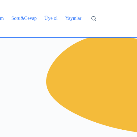
şim
Soru&Cevap
Üye ol
Yayınlar