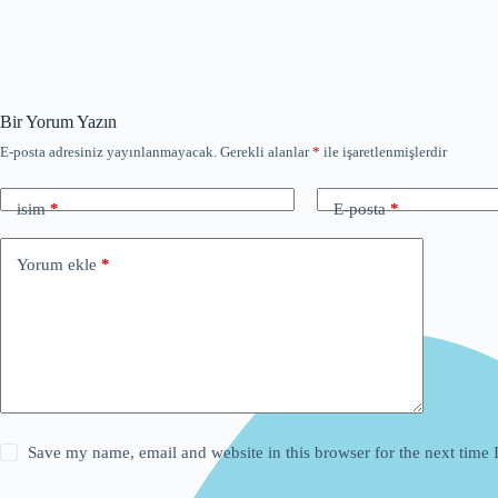
Bir Yorum Yazın
E-posta adresiniz yayınlanmayacak.
Gerekli alanlar
*
ile işaretlenmişlerdir
isim
*
E-posta
*
Yorum ekle
*
Save my name, email and website in this browser for the next time