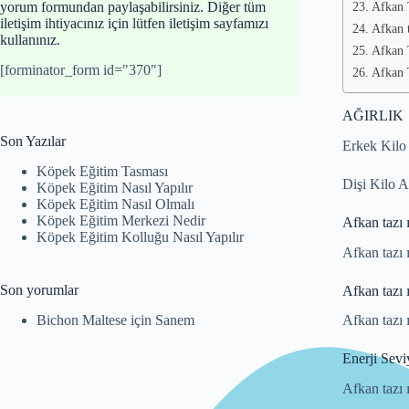
Afkan T
yorum formundan paylaşabilirsiniz. Diğer tüm
iletişim ihtiyacınız için lütfen iletişim sayfamızı
Afkan t
kullanınız.
Afkan T
[forminator_form id="370"]
Afkan T
AĞIRLIK
Son Yazılar
Erkek Kilo 
Köpek Eğitim Tasması
Dişi Kilo A
Köpek Eğitim Nasıl Yapılır
Köpek Eğitim Nasıl Olmalı
Köpek Eğitim Merkezi Nedir
Afkan tazı 
Köpek Eğitim Kolluğu Nasıl Yapılır
Afkan tazı 
Son yorumlar
Afkan tazı 
Bichon Maltese
için
Sanem
Afkan tazı 
Enerji Sevi
Afkan tazı ı