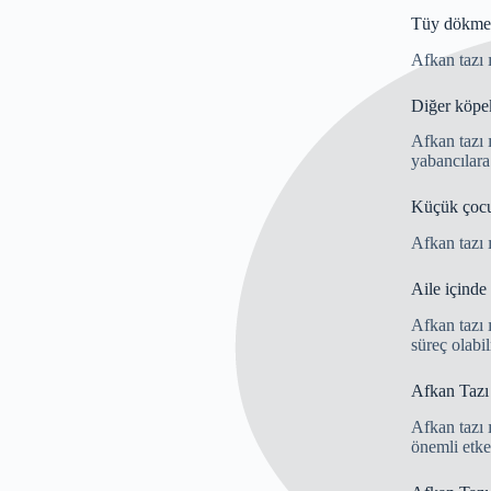
Tüy dökme 
Afkan tazı 
Diğer köpek
Afkan tazı ı
yabancılara 
Küçük çocuk
Afkan tazı ı
Aile içinde
Afkan tazı ı
süreç olabi
Afkan Tazı ı
Afkan tazı ı
önemli etken