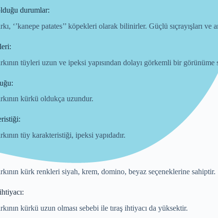
lduğu durumlar:
rkı, ‘’kanepe patates’’ köpekleri olarak bilinirler. Güçlü sıçrayışları ve a
eri:
ırkının tüyleri uzun ve ipeksi yapısından dolayı görkemli bir görünüme s
uğu:
ırkının kürkü oldukça uzundur.
istiği:
rkının tüy karakteristiği, ipeksi yapıdadır.
ırkının kürk renkleri siyah, krem, domino, beyaz seçeneklerine sahiptir.
ihtiyacı:
rkının kürkü uzun olması sebebi ile tıraş ihtiyacı da yüksektir.