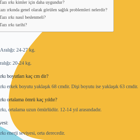
azı ırkı kimler için daha uygundur?
azı ırkında genel olarak görülen sağlık problemleri nelerdir?
azı ırkı nasıl beslenmeli?
azı ırkı tarihi?
Aralığı: 24-27 kg.
ralığı: 20-24 kg.
ırkı boyutları kaç cm dir?
ırkı erkek boyutu yaklaşık 68 cmdir. Dişi boyutu ise yaklaşık 63 cmdir.
ırkı ortalama ömrü kaç yıldır?
ırkı, ortalama uzun ömürlüdür. 12-14 yıl arasındadır.
yesi:
rkı enerji seviyesi, orta derecedir.