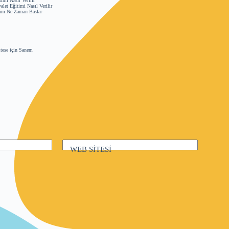
imi Nasıl Verilir
let Eğitimi Nasıl Verilir
im Ne Zaman Baslar
tese
için
Sanem
WEB SİTESİ