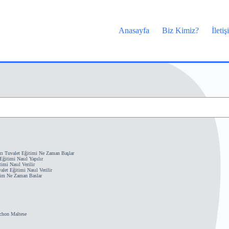
Anasayfa
Biz Kimiz?
İleti
rı Tuvalet Eğitimi Ne Zaman Başlar
ğitimi Nasıl Yapılır
imi Nasıl Verilir
let Eğitimi Nasıl Verilir
im Ne Zaman Baslar
chon Maltese