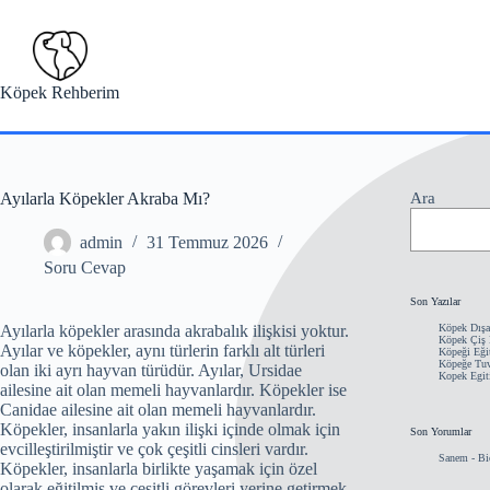
Skip
to
content
Köpek Rehberim
Ayılarla Köpekler Akraba Mı?
Ara
admin
31 Temmuz 2026
Soru Cevap
Son Yazılar
Ayılarla köpekler arasında akrabalık ilişkisi yoktur.
Köpek Dışa
Köpek Çiş E
Ayılar ve köpekler, aynı türlerin farklı alt türleri
Köpeği Eğit
Köpeğe Tuva
olan iki ayrı hayvan türüdür. Ayılar, Ursidae
Kopek Egit
ailesine ait olan memeli hayvanlardır. Köpekler ise
Canidae ailesine ait olan memeli hayvanlardır.
Köpekler, insanlarla yakın ilişki içinde olmak için
Son Yorumlar
evcilleştirilmiştir ve çok çeşitli cinsleri vardır.
Sanem
-
Bi
Köpekler, insanlarla birlikte yaşamak için özel
olarak eğitilmiş ve çeşitli görevleri yerine getirmek