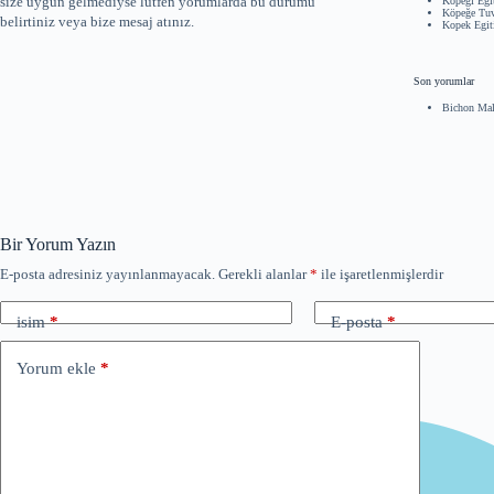
size uygun gelmediyse lütfen yorumlarda bu durumu
Köpeği Eğit
Köpeğe Tuva
belirtiniz veya bize mesaj atınız.
Kopek Egit
Son yorumlar
Bichon Mal
Bir Yorum Yazın
E-posta adresiniz yayınlanmayacak.
Gerekli alanlar
*
ile işaretlenmişlerdir
isim
*
E-posta
*
Yorum ekle
*