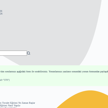
26
26
i tüm sorularınızı aşağıdaki form ile sorabilirsiniz. Yorumlarınızı yazıların sonundaki yorum formundan paylaşabi
 id="370"]
rı Tuvalet Eğitimi Ne Zaman Başlar
ğitimi Nasıl Yapılır