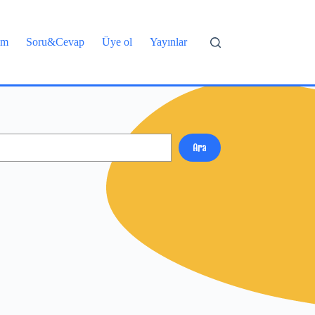
şim
Soru&Cevap
Üye ol
Yayınlar
Ara