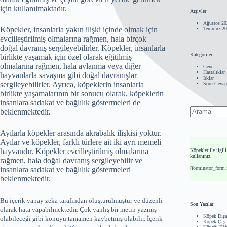
için kullanılmaktadır.
Arşivler
Ağustos 20
Köpekler, insanlarla yakın ilişki içinde olmak için
Temmuz 20
evcilleştirilmiş olmalarına rağmen, hala birçok
doğal davranış sergileyebilirler. Köpekler, insanlarla
Kategoriler
birlikte yaşamak için özel olarak eğitilmiş
olmalarına rağmen, hala avlanma veya diğer
Genel
Hastalıklar
hayvanlarla savaşma gibi doğal davranışlar
Irklar
sergileyebilirler. Ayrıca, köpeklerin insanlarla
Soru Cevap
birlikte yaşamalarının bir sonucu olarak, köpeklerin
insanlara sadakat ve bağlılık göstermeleri de
beklenmektedir.
No
results
Ayılarla köpekler arasında akrabalık ilişkisi yoktur.
Ayılar ve köpekler, farklı türlere ait iki ayrı memeli
hayvandır. Köpekler evcilleştirilmiş olmalarına
Köpekler ile ilgil
kullanınız.
rağmen, hala doğal davranış sergileyebilir ve
insanlara sadakat ve bağlılık göstermeleri
[forminator_form
beklenmektedir.
Bu içerik yapay zeka tarafından oluşturulmuştur ve düzenli
Son Yazılar
olarak hata yapabilmektedir. Çok yanlış bir metin yazmış
Köpek Dışa
olabileceği gibi konuyu tamamen kaybetmiş olabilir. İçerik
Köpek Çiş E