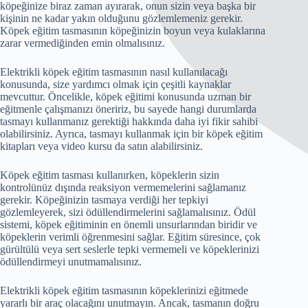
köpeğinize biraz zaman ayırarak, onun sizin veya başka bir
kişinin ne kadar yakın olduğunu gözlemlemeniz gerekir.
Köpek eğitim tasmasının köpeğinizin boyun veya kulaklarına
zarar vermediğinden emin olmalısınız.
Elektrikli köpek eğitim tasmasının nasıl kullanılacağı
konusunda, size yardımcı olmak için çeşitli kaynaklar
mevcuttur. Öncelikle, köpek eğitimi konusunda uzman bir
eğitmenle çalışmanızı öneririz, bu sayede hangi durumlarda
tasmayı kullanmanız gerektiği hakkında daha iyi fikir sahibi
olabilirsiniz. Ayrıca, tasmayı kullanmak için bir köpek eğitim
kitapları veya video kursu da satın alabilirsiniz.
Köpek eğitim tasması kullanırken, köpeklerin sizin
kontrolünüz dışında reaksiyon vermemelerini sağlamanız
gerekir. Köpeğinizin tasmaya verdiği her tepkiyi
gözlemleyerek, sizi ödüllendirmelerini sağlamalısınız. Ödül
sistemi, köpek eğitiminin en önemli unsurlarından biridir ve
köpeklerin verimli öğrenmesini sağlar. Eğitim süresince, çok
gürültülü veya sert seslerle tepki vermemeli ve köpeklerinizi
ödüllendirmeyi unutmamalısınız.
Elektrikli köpek eğitim tasmasının köpeklerinizi eğitmede
yararlı bir araç olacağını unutmayın. Ancak, tasmanın doğru