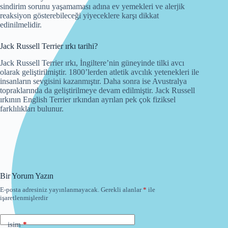
sindirim sorunu yaşamaması adına ev yemekleri ve alerjik
reaksiyon gösterebileceği yiyeceklere karşı dikkat
edinilmelidir.
Jack Russell Terrier ırkı tarihi?
Jack Russell Terrier ırkı, İngiltere’nin güneyinde tilki avcı
olarak geliştirilmiştir. 1800’lerden atletik avcılık yetenekleri ile
insanların sevgisini kazanmıştır. Daha sonra ise Avustralya
topraklarında da geliştirilmeye devam edilmiştir. Jack Russell
ırkının English Terrier ırkından ayrılan pek çok fiziksel
farklılıkları bulunur.
Bir Yorum Yazın
E-posta adresiniz yayınlanmayacak.
Gerekli alanlar
*
ile
işaretlenmişlerdir
isim
*