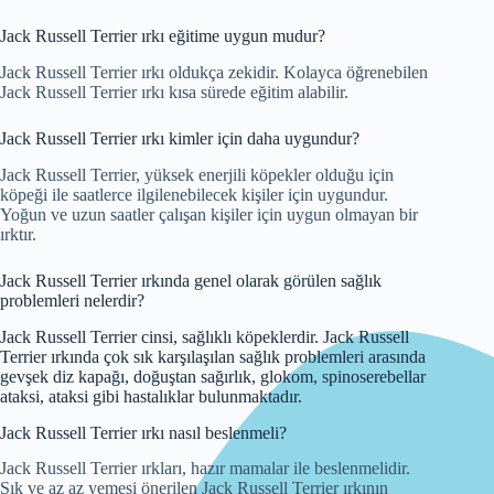
Jack Russell Terrier ırkı eğitime uygun mudur?
Jack Russell Terrier ırkı oldukça zekidir. Kolayca öğrenebilen
Jack Russell Terrier ırkı kısa sürede eğitim alabilir.
Jack Russell Terrier ırkı kimler için daha uygundur?
Jack Russell Terrier, yüksek enerjili köpekler olduğu için
köpeği ile saatlerce ilgilenebilecek kişiler için uygundur.
Yoğun ve uzun saatler çalışan kişiler için uygun olmayan bir
ırktır.
Jack Russell Terrier ırkında genel olarak görülen sağlık
problemleri nelerdir?
Jack Russell Terrier cinsi, sağlıklı köpeklerdir. Jack Russell
Terrier ırkında çok sık karşılaşılan sağlık problemleri arasında
gevşek diz kapağı, doğuştan sağırlık, glokom, spinoserebellar
ataksi, ataksi gibi hastalıklar bulunmaktadır.
Jack Russell Terrier ırkı nasıl beslenmeli?
Jack Russell Terrier ırkları, hazır mamalar ile beslenmelidir.
Sık ve az az yemesi önerilen Jack Russell Terrier ırkının