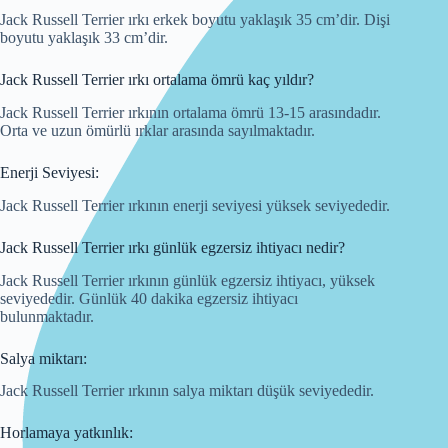
Jack Russell Terrier ırkı erkek boyutu yaklaşık 35 cm’dir. Dişi
boyutu yaklaşık 33 cm’dir.
Jack Russell Terrier ırkı ortalama ömrü kaç yıldır?
Jack Russell Terrier ırkının ortalama ömrü 13-15 arasındadır.
Orta ve uzun ömürlü ırklar arasında sayılmaktadır.
Enerji Seviyesi:
Jack Russell Terrier ırkının enerji seviyesi yüksek seviyededir.
Jack Russell Terrier ırkı günlük egzersiz ihtiyacı nedir?
Jack Russell Terrier ırkının günlük egzersiz ihtiyacı, yüksek
seviyededir. Günlük 40 dakika egzersiz ihtiyacı
bulunmaktadır.
Salya miktarı:
Jack Russell Terrier ırkının salya miktarı düşük seviyededir.
Horlamaya yatkınlık: