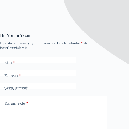
Bir Yorum Yazın
E-posta adresiniz yayınlanmayacak.
Gerekli alanlar
*
ile
işaretlenmişlerdir
isim
*
E-posta
*
WEB SİTESİ
Yorum ekle
*