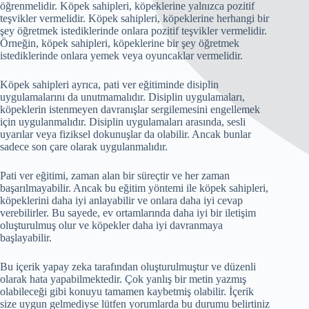
öğrenmelidir. Köpek sahipleri, köpeklerine yalnızca pozitif
teşvikler vermelidir. Köpek sahipleri, köpeklerine herhangi bir
şey öğretmek istediklerinde onlara pozitif teşvikler vermelidir.
Örneğin, köpek sahipleri, köpeklerine bir şey öğretmek
istediklerinde onlara yemek veya oyuncaklar vermelidir.
Köpek sahipleri ayrıca, pati ver eğitiminde disiplin
uygulamalarını da unutmamalıdır. Disiplin uygulamaları,
köpeklerin istenmeyen davranışlar sergilemesini engellemek
için uygulanmalıdır. Disiplin uygulamaları arasında, sesli
uyarılar veya fiziksel dokunuşlar da olabilir. Ancak bunlar
sadece son çare olarak uygulanmalıdır.
Pati ver eğitimi, zaman alan bir süreçtir ve her zaman
başarılmayabilir. Ancak bu eğitim yöntemi ile köpek sahipleri,
köpeklerini daha iyi anlayabilir ve onlara daha iyi cevap
verebilirler. Bu sayede, ev ortamlarında daha iyi bir iletişim
oluşturulmuş olur ve köpekler daha iyi davranmaya
başlayabilir.
Bu içerik yapay zeka tarafından oluşturulmuştur ve düzenli
olarak hata yapabilmektedir. Çok yanlış bir metin yazmış
olabileceği gibi konuyu tamamen kaybetmiş olabilir. İçerik
size uygun gelmediyse lütfen yorumlarda bu durumu belirtiniz