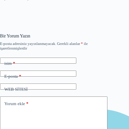
Bir Yorum Yazın
E-posta adresiniz yayınlanmayacak.
Gerekli alanlar
*
ile
işaretlenmişlerdir
isim
*
E-posta
*
WEB SİTESİ
Yorum ekle
*