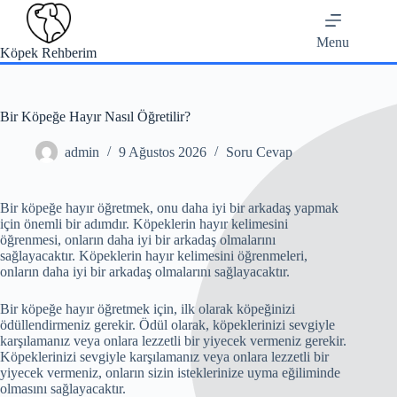
Skip
to
content
Menu
Köpek Rehberim
Bir Köpeğe Hayır Nasıl Öğretilir?
admin
9 Ağustos 2026
Soru Cevap
Bir köpeğe hayır öğretmek, onu daha iyi bir arkadaş yapmak
için önemli bir adımdır. Köpeklerin hayır kelimesini
öğrenmesi, onların daha iyi bir arkadaş olmalarını
sağlayacaktır. Köpeklerin hayır kelimesini öğrenmeleri,
onların daha iyi bir arkadaş olmalarını sağlayacaktır.
Bir köpeğe hayır öğretmek için, ilk olarak köpeğinizi
ödüllendirmeniz gerekir. Ödül olarak, köpeklerinizi sevgiyle
karşılamanız veya onlara lezzetli bir yiyecek vermeniz gerekir.
Köpeklerinizi sevgiyle karşılamanız veya onlara lezzetli bir
yiyecek vermeniz, onların sizin isteklerinize uyma eğiliminde
olmasını sağlayacaktır.