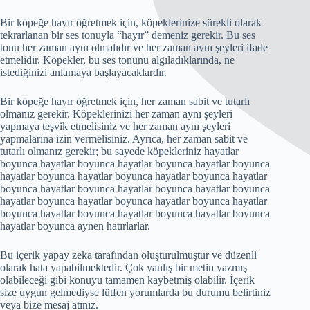
Bir köpeğe hayır öğretmek için, köpeklerinize sürekli olarak
tekrarlanan bir ses tonuyla “hayır” demeniz gerekir. Bu ses
tonu her zaman aynı olmalıdır ve her zaman aynı şeyleri ifade
etmelidir. Köpekler, bu ses tonunu algıladıklarında, ne
istediğinizi anlamaya başlayacaklardır.
Bir köpeğe hayır öğretmek için, her zaman sabit ve tutarlı
olmanız gerekir. Köpeklerinizi her zaman aynı şeyleri
yapmaya teşvik etmelisiniz ve her zaman aynı şeyleri
yapmalarına izin vermelisiniz. Ayrıca, her zaman sabit ve
tutarlı olmanız gerekir; bu sayede köpekleriniz hayatlar
boyunca hayatlar boyunca hayatlar boyunca hayatlar boyunca
hayatlar boyunca hayatlar boyunca hayatlar boyunca hayatlar
boyunca hayatlar boyunca hayatlar boyunca hayatlar boyunca
hayatlar boyunca hayatlar boyunca hayatlar boyunca hayatlar
boyunca hayatlar boyunca hayatlar boyunca hayatlar boyunca
hayatlar boyunca aynen hatırlarlar.
Bu içerik yapay zeka tarafından oluşturulmuştur ve düzenli
olarak hata yapabilmektedir. Çok yanlış bir metin yazmış
olabileceği gibi konuyu tamamen kaybetmiş olabilir. İçerik
size uygun gelmediyse lütfen yorumlarda bu durumu belirtiniz
veya bize mesaj atınız.