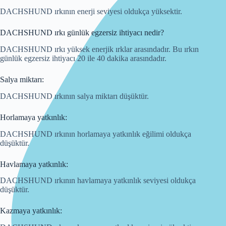
DACHSHUND ırkının enerji seviyesi oldukça yüksektir.
DACHSHUND ırkı günlük egzersiz ihtiyacı nedir?
DACHSHUND ırkı yüksek enerjik ırklar arasındadır. Bu ırkın
günlük egzersiz ihtiyacı 20 ile 40 dakika arasındadır.
Salya miktarı:
DACHSHUND ırkının salya miktarı düşüktür.
Horlamaya yatkınlık:
DACHSHUND ırkının horlamaya yatkınlık eğilimi oldukça
düşüktür.
Havlamaya yatkınlık:
DACHSHUND ırkının havlamaya yatkınlık seviyesi oldukça
düşüktür.
Kazmaya yatkınlık: