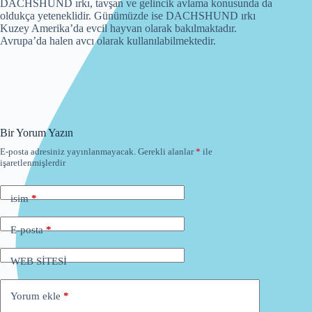
DACHSHUND ırkı, tavşan ve gelincik avlama konusunda da
oldukça yeteneklidir. Günümüzde ise DACHSHUND ırkı
Kuzey Amerika’da evcil hayvan olarak bakılmaktadır.
Avrupa’da halen avcı olarak kullanılabilmektedir.
Bir Yorum Yazın
E-posta adresiniz yayınlanmayacak.
Gerekli alanlar
*
ile
işaretlenmişlerdir
isim
*
E-posta
*
WEB SİTESİ
Yorum ekle
*