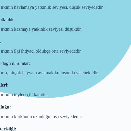
rkının havlamaya yatkınlık seviyesi, düşük seviyededir.
tkınlık:
rkının kazmaya yatkınlık seviyesi düşüktür.
:
rkının ilgi ihtiyacı oldukça orta seviyededir.
lduğu durumlar:
rkı, birçok hayvanı avlamak konusunda yeteneklidir.
leri:
kının tüyleri çift katlıdır.
luğu:
ırkının kürkünün uzunluğu kısa seviyededir.
eristiği: