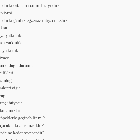
d ırkı ortalama ömrü kaç yıldır?
eviyesi:
d ırkı günlük egzersiz ihtiyacı nedir?
ktarı:
a yatkınlık:
ya yatkınlık:
 yatkınlık:
iyacı:
un olduğu durumlar:
llikleri:
zunluğu:
akteristiği:
engi:
ıraş ihtiyacı:
kme miktarı:
öpeklerle geçinebilir mi?
ocuklarla arası nasıldır?
inde ne kadar sevecendir?