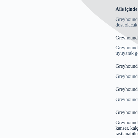
Aile içind
Greyhound ı
dost olacakt
Greyhound ır
Greyhound ı
uyuyarak ge
Greyhound 
Greyhound ı
Greyhound 
Greyhound ı
Greyhound ı
Greyhound c
kanser, kalç
rastlanabil