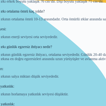
rkı erkek boyutu yaklaşık 76 cm’dir. Dişi boyutu yaklaşık 71 cm’dir.
rkı ortalama ömrü kaç yıldır?
rkının ortalama ömrü 10-13 arasındadır. Orta ömürlü ırklar arasında sa
yesi:
rkının enerji seviyesi orta seviyededir.
rkı günlük egzersiz ihtiyacı nedir?
rkının günlük egzersiz ihtiyacı, ortalama seviyededir. Günlük 20-40 d
rkına en doğru egzersizleri arasında uzun yürüyüşler ve avlanma aktiv
rı:
rkının salya miktarı düşük seviyededir.
yatkınlık:
rkının horlamaya yatkınlık seviyesi düşüktür.
yatkınlık: