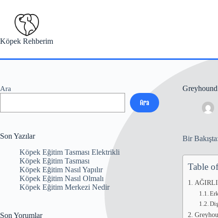
Skip
to
content
Köpek Rehberim
Greyhound
Ara
Ara
Son Yazılar
Bir Bakışta
Köpek Eğitim Tasması Elektrikli
Köpek Eğitim Tasması
Table o
Köpek Eğitim Nasıl Yapılır
Köpek Eğitim Nasıl Olmalı
AĞIRL
Köpek Eğitim Merkezi Nedir
Erk
Diş
Greyhoun
Son Yorumlar