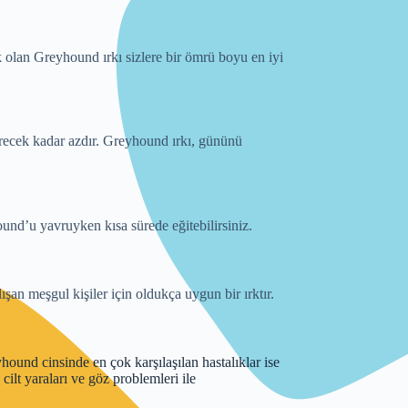
k olan Greyhound ırkı sizlere bir ömrü boyu en iyi
derecek kadar azdır. Greyhound ırkı, gününü
nd’u yavruyken kısa sürede eğitebilirsiniz.
şan meşgul kişiler için oldukça uygun bir ırktır.
yhound cinsinde en çok karşılaşılan hastalıklar ise
cilt yaraları ve göz problemleri ile