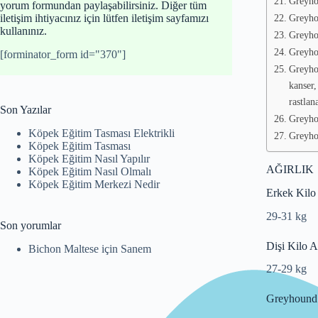
Greyhou
yorum formundan paylaşabilirsiniz. Diğer tüm
Greyho
iletişim ihtiyacınız için lütfen iletişim sayfamızı
kullanınız.
Greyho
Greyhou
[forminator_form id="370"]
Greyhou
kanser,
rastlan
Son Yazılar
Greyhou
Köpek Eğitim Tasması Elektrikli
Greyhou
Köpek Eğitim Tasması
Köpek Eğitim Nasıl Yapılır
AĞIRLIK
Köpek Eğitim Nasıl Olmalı
Köpek Eğitim Merkezi Nedir
Erkek Kilo 
29-31 kg
Son yorumlar
Dişi Kilo Ar
Bichon Maltese
için
Sanem
27-29 kg
Greyhound ı