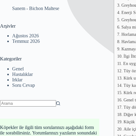
Greyhoun
Sanem
-
Bichon Maltese
Enerji S
Greyhoun
Arşivler
Salya mi
Horlamay
Ağustos 2026
Temmuz 2026
Havlama
Kazmaya
İlgi İht
Kategoriler
En uyg
Genel
Tüy öze
Hastalıklar
Kürk u
Irklar
Soru Cevap
Tüy kar
Kürk r
Genel t
Tüy dö
No
results
Diğer k
Küçük ç
Köpekler ile ilgili tüm sorularınızı aşağıdaki form
Aile iç
ile sorabilirsiniz. Yorumlarınızı yazıların sonundaki