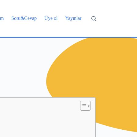
şim
Soru&Cevap
Üye ol
Yayınlar