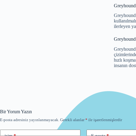
Greyhound ı
Greyhound ı
kullanılmal
ilerleyen y
Greyhound ı
Greyhound ı
çizimlerind
hızlı koşma
insanın dos
Bir Yorum Yazın
E-posta adresiniz yayınlanmayacak.
Gerekli alanlar
*
ile işaretlenmişlerdir
isim
*
E-posta
*