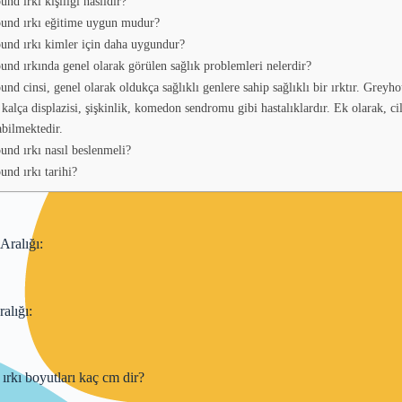
nd ırkı kişiliği nasıldır?
und ırkı eğitime uygun mudur?
und ırkı kimler için daha uygundur?
nd ırkında genel olarak görülen sağlık problemleri nelerdir?
nd cinsi, genel olarak oldukça sağlıklı genlere sahip sağlıklı bir ırktır. Greyho
 kalça displazisi, şişkinlik, komedon sendromu gibi hastalıklardır. Ek olarak, cil
abilmektedir.
nd ırkı nasıl beslenmeli?
nd ırkı tarihi?
Aralığı:
alığı:
rkı boyutları kaç cm dir?