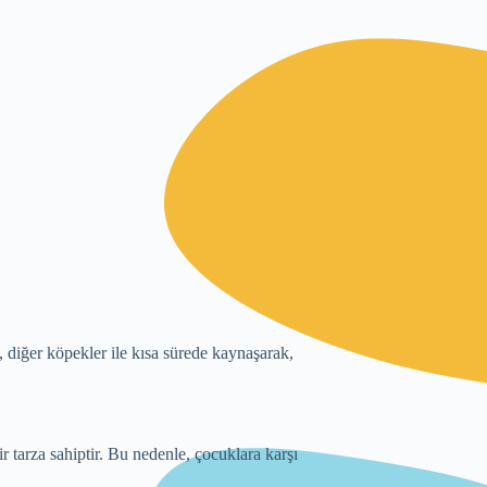
, diğer köpekler ile kısa sürede kaynaşarak,
 tarza sahiptir. Bu nedenle, çocuklara karşı