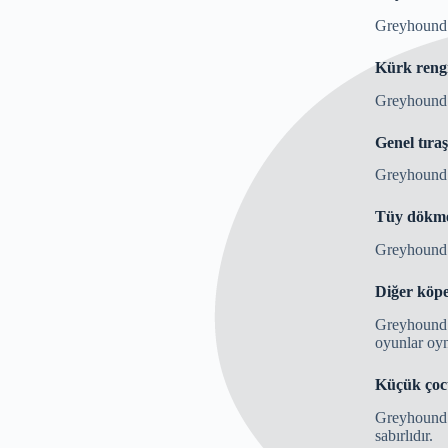
Greyhound ı
Kürk reng
Greyhound ı
Genel tıraş
Greyhound ı
Tüy dökme
Greyhound ı
Diğer köpe
Greyhound ı
oyunlar oyn
Küçük çocu
Greyhound ı
sabırlıdır.