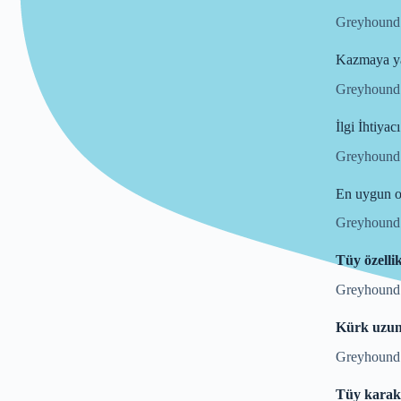
Greyhound ı
Kazmaya ya
Greyhound ı
İlgi İhtiyacı
Greyhound ı
En uygun o
Greyhound ı
Tüy özellik
Greyhound ır
Kürk uzun
Greyhound 
Tüy karakt