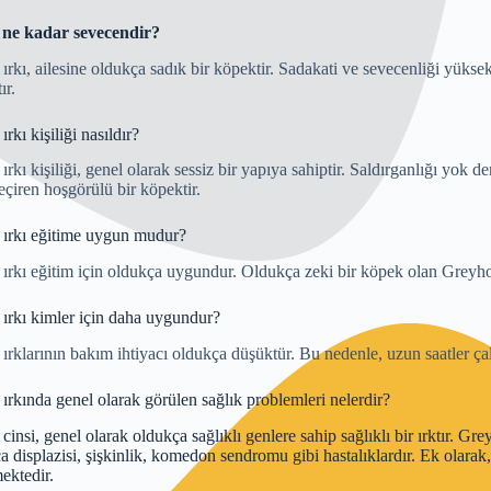
e ne kadar sevecendir?
rkı, ailesine oldukça sadık bir köpektir. Sadakati ve sevecenliği yükse
ır.
kı kişiliği nasıldır?
rkı kişiliği, genel olarak sessiz bir yapıya sahiptir. Saldırganlığı yok 
çiren hoşgörülü bir köpektir.
ırkı eğitime uygun mudur?
rkı eğitim için oldukça uygundur. Oldukça zeki bir köpek olan Greyhou
ırkı kimler için daha uygundur?
rklarının bakım ihtiyacı oldukça düşüktür. Bu nedenle, uzun saatler çalı
rkında genel olarak görülen sağlık problemleri nelerdir?
insi, genel olarak oldukça sağlıklı genlere sahip sağlıklı bir ırktır. Gre
a displazisi, şişkinlik, komedon sendromu gibi hastalıklardır. Ek olarak, 
mektedir.