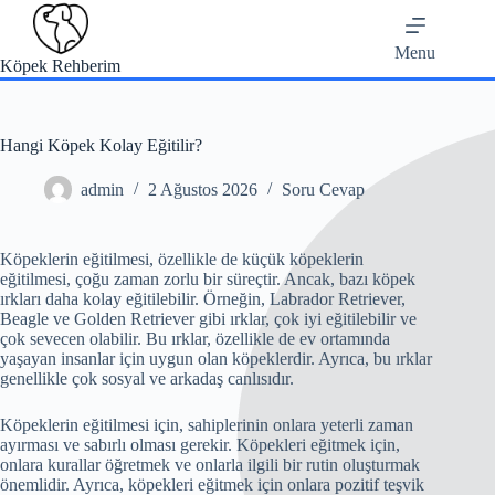
Skip
to
content
Menu
Köpek Rehberim
Hangi Köpek Kolay Eğitilir?
admin
2 Ağustos 2026
Soru Cevap
Köpeklerin eğitilmesi, özellikle de küçük köpeklerin
eğitilmesi, çoğu zaman zorlu bir süreçtir. Ancak, bazı köpek
ırkları daha kolay eğitilebilir. Örneğin, Labrador Retriever,
Beagle ve Golden Retriever gibi ırklar, çok iyi eğitilebilir ve
çok sevecen olabilir. Bu ırklar, özellikle de ev ortamında
yaşayan insanlar için uygun olan köpeklerdir. Ayrıca, bu ırklar
genellikle çok sosyal ve arkadaş canlısıdır.
Köpeklerin eğitilmesi için, sahiplerinin onlara yeterli zaman
ayırması ve sabırlı olması gerekir. Köpekleri eğitmek için,
onlara kurallar öğretmek ve onlarla ilgili bir rutin oluşturmak
önemlidir. Ayrıca, köpekleri eğitmek için onlara pozitif teşvik