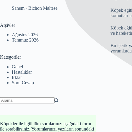
Sanem
-
Bichon Maltese
Köpek eğiti
komutları u
Arşivler
Köpek eğiti
ve hareketle
Ağustos 2026
Temmuz 2026
Bu içerik y
yorumlarda 
Kategoriler
Genel
Hastalıklar
Irklar
Soru Cevap
No
results
Köpekler ile ilgili tüm sorularınızı aşağıdaki form
ile sorabilirsiniz. Yorumlarınızı yazıların sonundaki