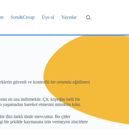
şim
Soru&Cevap
Üye ol
Yayınlar
eklerin güvenli ve kontrollü bir ortamda eğitilmesi
ini en aza indirmektir. Çit, köpeğin belli bir
run yaşamadan hareket etmesini mümkün kılar.
ir dizi farklı türde mevcuttur. Bu çitler
angi bir şekilde kaymasına izin vermeyen zincirlere