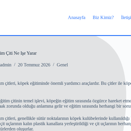
Anasayfa
Biz Kimiz?
İleti
m Çiti Ne Işe Yarar
admin
20 Temmuz 2026
Genel
m çitleri, köpek eğitiminde önemli yardımcı araçlardır. Bu çitler ile köp
ğitim çitinin temel işlevi, köpeğin eğitim sırasında özgürce hareket etmes
ak zorunda olduğu anlamına gelir ve eğitim sırasında herhangi bir so
 çitleri, genellikle sütür noktalarının köpek kulübelerinde kullanıldığı b
it uçlarının kalın plastik kanallara yerleştirildiği ve çit uçlarının herh
ürlerden oluşurlar.