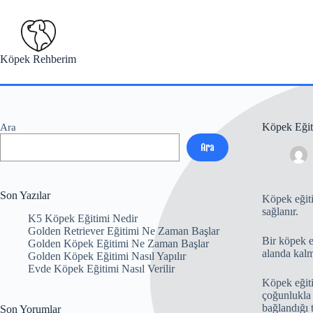
Skip
to
content
Köpek Rehberim
Köpek Eğiti
Ara
Ara
Son Yazılar
Köpek eğiti
sağlanır.
K5 Köpek Eğitimi Nedir
Golden Retriever Eğitimi Ne Zaman Başlar
Bir köpek e
Golden Köpek Eğitimi Ne Zaman Başlar
alanda kalm
Golden Köpek Eğitimi Nasıl Yapılır
Evde Köpek Eğitimi Nasıl Verilir
Köpek eğitim
çoğunlukla ç
bağlandığı t
Son Yorumlar